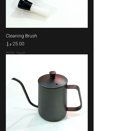
Cleaning Brush
السعر
ضريبة شاملة
500ml