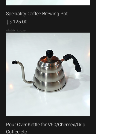
Speciality Coffee Brewing Pot
السعر
ضريبة شاملة
Pour Over Kettle for V60/Chemex/Drip
Coffee etc