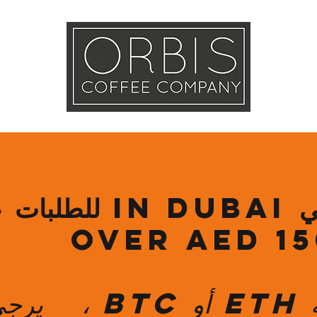
Callout
Tra
More
شحن مجاني in Dubai للطل
للدفع بعملة ETH أو C