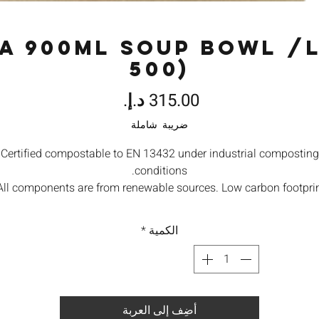
A 900ml Soup Bowl /L
500)
السعر
ضريبة شاملة
Certified compostable to EN 13432 under industrial composting
conditions.
All components are from renewable sources. Low carbon footprin
Orbis takes waste seriously and are committed to contributing
towards reducing carbon emissions.
الكمية
*
We offers a return for composting service subject to minimum
quantities. Please ask for details.
أضِف إلى العربة