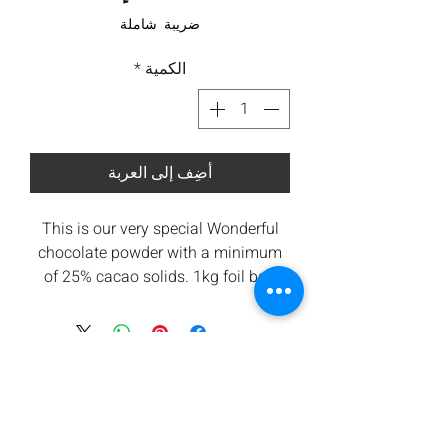
ضريبة شاملة
الكمية
*
أضِف إلى العربة
This is our very special Wonderful
chocolate powder with a minimum
of 25% cacao solids. 1kg foil bag
packing.
Ingredients: Natural Sugar, Cacao
Solids, Dextrose, Salt, Silica (for anti
caking)