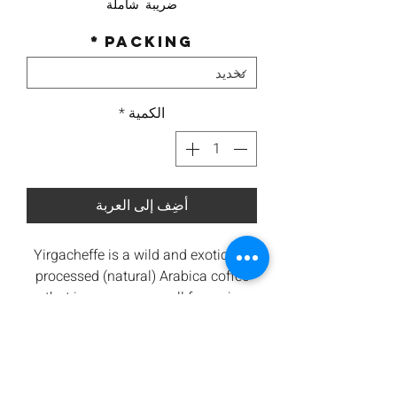
ضريبة شاملة
*
Packing
الكمية
*
أضِف إلى العربة
Yirgacheffe is a wild and exotic dry
processed (natural) Arabica coffee
that is grown on small farms in
southern
Ethiopia
at elevations
between 1,400 meters and 6,000
meters.