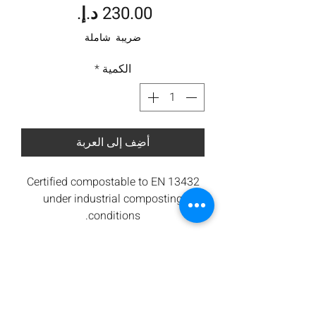
السعر
ضريبة شاملة
الكمية
*
أضِف إلى العربة
Certified compostable to EN 13432
under industrial composting
conditions.
All components are from renewable
sources. Low carbon footprint.
Orbis takes waste seriously and are
committed to contributing towards
reducing carbon emissions.